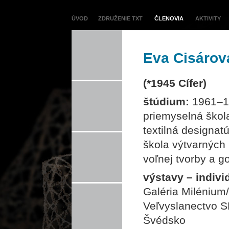
ÚVOD
ZDRUŽENIE TXT
ČLENOVIA
AKTIVITY
Eva Cisárov
(*1945 Cífer)
štúdium:
1961–1
priemyselná škola
textilná designa
škola výtvarných 
voľnej tvorby a go
výstavy – indivi
Galéria Milénium
Veľvyslanectvo S
Švédsko