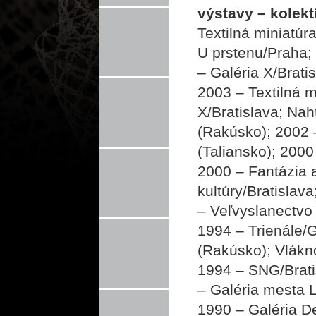
výstavy – kolekt
Textilná miniatúr
U prstenu/Praha; 
– Galéria X/Bratis
2003 – Textilná m
X/Bratislava; Nah
(Rakúsko); 2002 
(Taliansko); 20
2000 – Fantázia 
kultúry/Bratislav
– Veľvyslanectvo
1994 – Trienále/
(Rakúsko); Vlákno
1994 – SNG/Brati
– Galéria mesta L
1990 – Galéria De