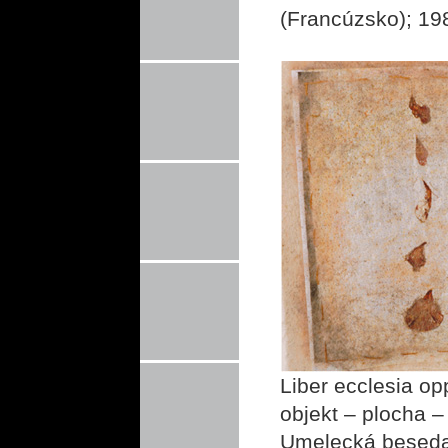
(Francúzsko); 19
Liber ecclesia op
objekt – plocha –
Umelecká beseda