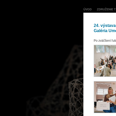
ÚVOD
ZDRUŽENIE T
24. výstava
Galéria Ume
Po zväčšení ľub