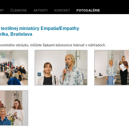
XT
ČLENOVIA
AKTIVITY
KONTAKT
FOTOGALÉRIE
 textilnej miniatúry Empatia/Empathy
lka, Bratislava
ovolného obrázku, môžete šípkami klávesnice listovať v náhľadoch.