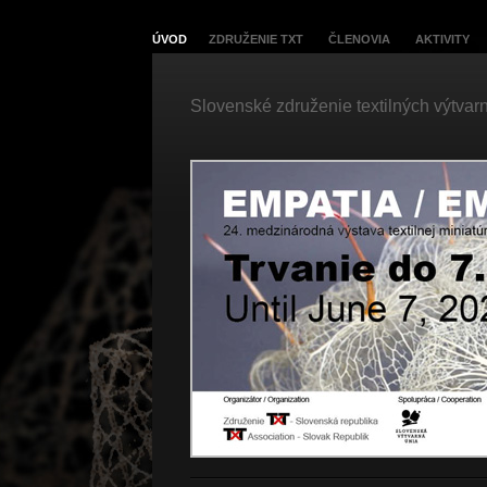
ÚVOD
ZDRUŽENIE TXT
ČLENOVIA
AKTIVITY
Slovenské združenie textilných výtvar