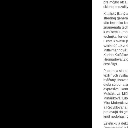
pre môjho otca,
sklenej mozaiky
Klasický tkaný 
strednej generá
táto technika k
znamenala techni
k voľnému umen
technika flor-d
Cesta k svetlu 
vzniknúť tak z k
Mittelmannová:
Karina Kolčákov
Hromadová: Z cy
cestičky).
Papier sa stal 
textilných výst
máčaný, lisovan
diela sú bohatý
expresívnu komp
Melčáková: Mlčia
Mináriková: Libe
Mira Materáková
a Recyklovaná s
pretavujú do ge
knôt nedohasí, 
Estetickú a deko