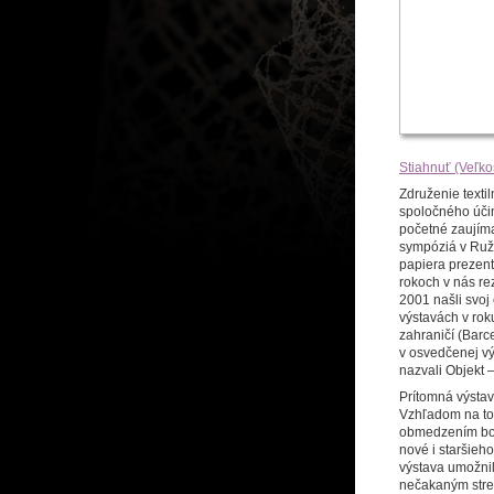
Stiahnuť (Veľko
Združenie textil
spoločného účin
početné zaujíma
sympóziá v Ruž
papiera prezent
rokoch v nás re
2001 našli svoj
výstavách v rok
zahraničí (Barc
v osvedčenej vý
nazvali Objekt –
Prítomná výstav
Vzhľadom na to,
obmedzením bol i
nové i staršieh
výstava umožnil
nečakaným stret