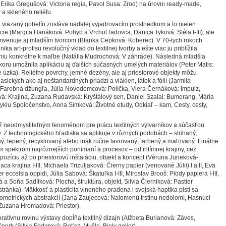
 Erika Gregušová: Victoria regia, Pavol Susa: Zrod) na úrovni ready-made,
 a skleného reliéfu.
a viazaný gobelín zostáva naďalej vyjadrovacím prostriedkom a to nielen
cie (Margita Hanáková: Pohyb a Vrchol ľadovca, Danica Tyková: Stéla I-III), ale
onvenuje aj mladším tvorcom (Blanka Cepková: Koberec). V 70-tych rokoch
ka art-protisu revolučný vklad do textilnej tvorby a ešte viac ju priblížila
iu konkrétne k maľbe (Natália Mudrochová: V záhrade). Následná mladšia
ekoru umožnila aplikáciu aj ďalších súčasných umelých materiálov (Peter Matis:
je úzka). Reliéfne povrchy, jemné dezény, ale aj priestorové objekty môžu
lasických ako aj neštandardných priadzí a vlákien, látok a fólií (Jarmila
 Farebná džungľa, Júlia Novodomcová: Políčka, Viera Černáková: Impulz,
á: Krajina, Zuzana Rudavská: Kryštálový sen, Daniel Szalai: Bumerang, Mária
klu Spoločenstvo, Anna Simková: Životné etudy, Odkiaľ – kam, Cesty, cesty,
už neodmysliteľným fenoménom pre prácu textilných výtvarníkov a súčasťou
av. Z technologického hľadiska sa aplikuje v rôznych podobách – strihaný,
ý, lepený, recyklovaný alebo inak ručne tavrovaný, farbený a maľovaný. Finálne
m spektrom najrôznejších ponímaní a procesov – od intímnej krajiny, cez
ozíciu až po priestorovú inštaláciu, objekt a koncept (Věruna Juneková-
ca krajina I-III, Michaela Trizuljaková: Čierny papier (venované Júlii) I a II, Eva
r eccelsia oppidi, Júlia Sabová: Škatuľka I-III, Miroslav Brooš: Plody papiera I-III,
 a Soňa Sadílková: Plocha, štruktúra, objekt, Silvia Čierniková: Pastier
tránka). Mäkkosť a plasticita vlneného pradena i svojská haptika plsti sa
ometrických abstrakcií (Jana Zaujecová: Nalomenú trstinu nedolomí, Hasnúci
Zuzana Hromadová: Priestor).
ratívnu rovinu výstavy dopĺňa textilný dizajn (Alžbeta Burianová: Záves,