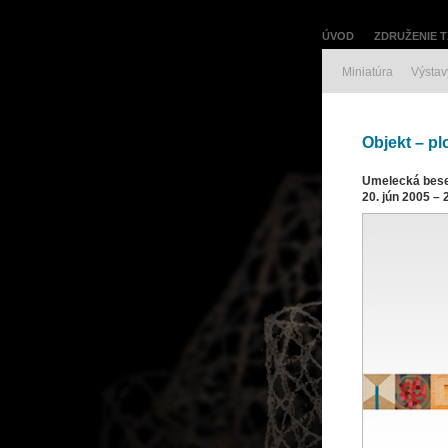
ÚVOD
ZDRUŽENIE T
Miniatúra
Výstav
Objekt – pl
Umelecká besed
20. jún 2005 – 2