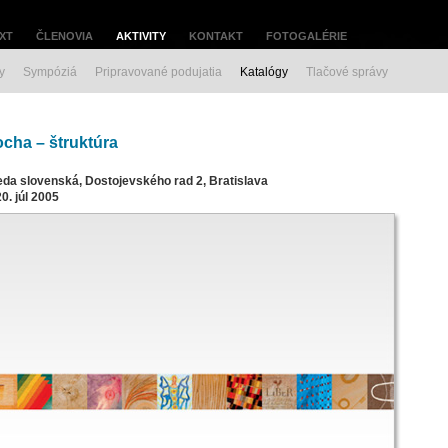
XT
ČLENOVIA
AKTIVITY
KONTAKT
FOTOGALÉRIE
y
Sympóziá
Pripravované podujatia
Katalógy
Tlačové správy
ocha – štruktúra
a slovenská, Dostojevského rad 2, Bratislava
0. júl 2005