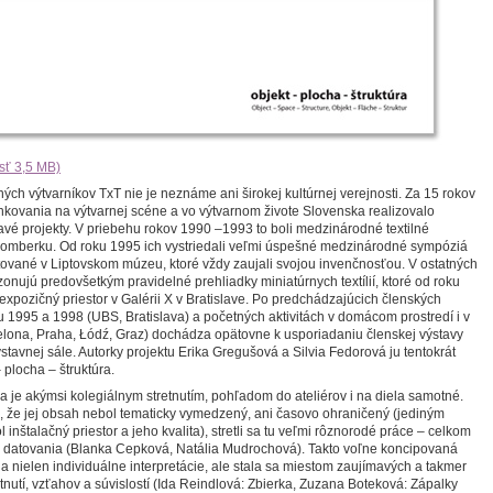
sť 3,5 MB)
ných výtvarníkov TxT nie je neznáme ani širokej kultúrnej verejnosti. Za 15 rokov
kovania na výtvarnej scéne a vo výtvarnom živote Slovenska realizovalo
vé projekty. V priebehu rokov 1990 –1993 to boli medzinárodné textilné
omberku. Od roku 1995 ich vystriedali veľmi úspešné medzinárodné sympóziá
ované v Liptovskom múzeu, ktoré vždy zaujali svojou invenčnosťou. V ostatných
zonujú predovšetkým pravidelné prehliadky miniatúrnych textílií, ktoré od roku
 expozičný priestor v Galérii X v Bratislave. Po predchádzajúcich členských
u 1995 a 1998 (UBS, Bratislava) a početných aktivitách v domácom prostredí i v
elona, Praha, Łódź, Graz) dochádza opätovne k usporiadaniu členskej výstavy
stavnej sále. Autorky projektu Erika Gregušová a Silvia Fedorová ju tentokrát
 plocha – štruktúra.
a je akýmsi kolegiálnym stretnutím, pohľadom do ateliérov i na diela samotné.
 že jej obsah nebol tematicky vymedzený, ani časovo ohraničený (jediným
nštalačný priestor a jeho kvalita), stretli sa tu veľmi rôznorodé práce – celkom
o datovania (Blanka Cepková, Natália Mudrochová). Takto voľne koncipovaná
a nielen individuálne interpretácie, ale stala sa miestom zaujímavých a takmer
nutí, vzťahov a súvislostí (Ida Reindlová: Zbierka, Zuzana Boteková: Zápalky